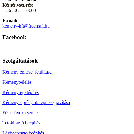
Kéményseprés:
+ 36 30 311 0660
E-mail:
kemeny-kft@freemail.hu
Facebook
Szolgáltatások
Kémény építése, felújítása
Kéménybélelés
Kéményfej átépítés
Kéményseprő-járda építése, javítása
Füstcsövek cseréje
Tetőkibúvó beépítés
Légbeeresztő beépítés