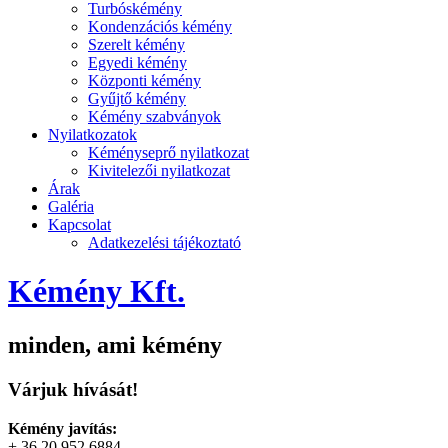
Turbóskémény
Kondenzációs kémény
Szerelt kémény
Egyedi kémény
Központi kémény
Gyűjtő kémény
Kémény szabványok
Nyilatkozatok
Kéményseprő nyilatkozat
Kivitelezői nyilatkozat
Árak
Galéria
Kapcsolat
Adatkezelési tájékoztató
Kémény Kft.
minden, ami kémény
Várjuk hívását!
Kémény javítás:
+ 36 20 952 6884