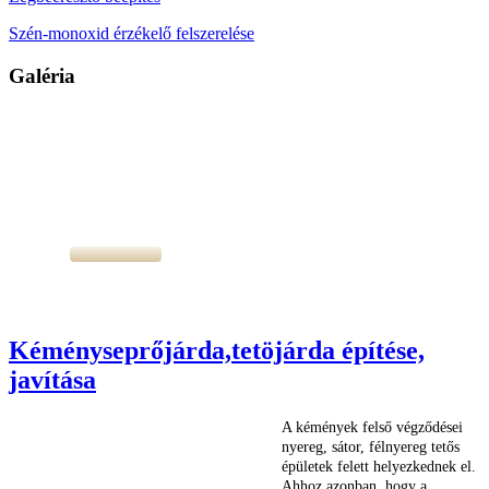
Szén-monoxid érzékelő felszerelése
Galéria
Kéményseprőjárda,tetöjárda építése,
javítása
A kémények felső végződései
nyereg, sátor, félnyereg tetős
épületek felett helyezkednek el.
Ahhoz azonban, hogy a