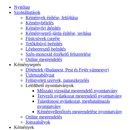
Nyitólap
Szolgáltatások
Kémények építése, felújítása
Kéménybélelés
Kéményfej átépítés
Kéményseprő-járda építése, javítása
Füstcsövek cseréje
Tetőkibúvó beépítés
Légbeeresztő beépítés
Szén-monoxid érzékelő felszerelése
Online megrendelés
Kéményseprés
Díjtételek (Budapest, Pest és Fejér vármegye)
Üzletszabályzat
Felügyeleti szervek, panaszkezelés
Letölthető nyomtatványok
Műszaki vizsgálat megrendelő nyomtatvány
Tervezői nyilatkozat megrendelő nyomtatvány
Tulajdonosi nyilatkozat, meghatalmazás
nyomtatvány
Kéményellenőrzés megrendelése nyomtatvány
Online megrendelés
Jogszabályok
Kémények