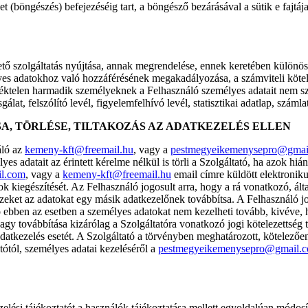
t (böngészés) befejezéséig tart, a böngésző bezárásával a sütik e fajtáj
tő szolgáltatás nyújtása, annak megrendelése, ennek keretében különös
élyes adatokhoz való hozzáférésének megakadályozása, a számviteli kötelez
lletéktelen harmadik személyeknek a Felhasználó személyes adatait nem sz
sgálat, felszólító levél, figyelemfelhívó levél, statisztikai adatlap, száml
A, TÖRLÉSE, TILTAKOZÁS AZ ADATKEZELÉS ELLEN
áló az
kemeny-kft@freemail.hu
, vagy a
pestmegyeikemenysepro@gmai
yes adatait az érintett kérelme nélkül is törli a Szolgáltató, ha azok h
l.com
, vagy a
kemeny-kft@freemail.hu
email címre küldött elektronikus
 kiegészítését. Az Felhasználó jogosult arra, hogy a rá vonatkozó, álta
eket az adatokat egy másik adatkezelőnek továbbítsa. A Felhasználó jo
 ebben az esetben a személyes adatokat nem kezelheti tovább, kivéve, ha
agy továbbítása kizárólag a Szolgáltatóra vonatkozó jogi kötelezettség
datkezelés esetét. A Szolgáltató a törvényben meghatározott, kötelezőe
tótól, személyes adatai kezeléséről a
pestmegyeikemenysepro@gmail.
zelési tájékoztatót a használók tájékoztatása mellett egyoldalúan módosí