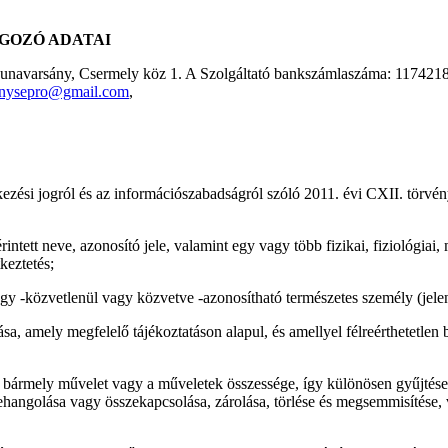
LGOZÓ ADATAI
Dunavarsány, Csermely köz 1. A Szolgáltató bankszámlaszáma: 1174218
nysepro@gmail.com
,
kezési jogról és az információszabadságról szóló 2011. évi CXII. törvé
intett neve, azonosító jele, valamint egy vagy több fizikai, fiziológiai,
keztetés;
agy -közvetlenül vagy közvetve -azonosítható természetes személy (jelen
tása, amely megfelelő tájékoztatáson alapul, és amellyel félreérthetetle
 bármely művelet vagy a műveletek összessége, így különösen gyűjtése, f
szehangolása vagy összekapcsolása, zárolása, törlése és megsemmisítése