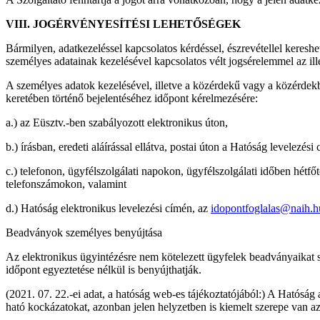
VIII. JOGÉRVÉNYESÍTÉSI LEHETŐSÉGEK
Bármilyen, adatkezeléssel kapcsolatos kérdéssel, észrevétellel keresh
személyes adatainak kezelésével kapcsolatos vélt jogsérelemmel az il
A személyes adatok kezelésével, illetve a közérdekű vagy a közérde
keretében történő bejelentéséhez időpont kérelmezésére:
a.) az Eüsztv.-ben szabályozott elektronikus úton,
b.) írásban, eredeti aláírással ellátva, postai úton a Hatóság levelezési
c.) telefonon, ügyfélszolgálati napokon, ügyfélszolgálati időben hét
telefonszámokon, valamint
d.) Hatóság elektronikus levelezési címén, az
idopontfoglalas@naih.h
Beadványok személyes benyújtása
Az elektronikus ügyintézésre nem kötelezett ügyfelek beadványaikat sz
időpont egyeztetése nélkül is benyújthatják.
(2021. 07. 22.-ei adat, a hatóság web-es tájékoztatójából:) A Hatóság
ható kockázatokat, azonban jelen helyzetben is kiemelt szerepe van a