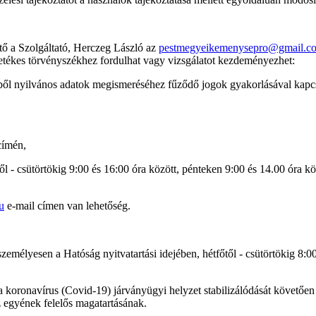
ető a Szolgáltató, Herczeg László az
pestmegyeikemenysepro@gmail.c
letékes törvényszékhez fordulhat vagy vizsgálatot kezdeményezhet:
kből nyilvános adatok megismeréséhez fűződő jogok gyakorlásával kapcs
 címén,
főtől - csütörtökig 9:00 és 16:00 óra között, pénteken 9:00 és 14.00 ó
u
e-mail címen van lehetőség.
emélyesen a Hatóság nyitvatartási idejében, hétfőtől - csütörtökig 8:00
 a koronavírus (Covid-19) járványügyi helyzet stabilizálódását követően
z egyének felelős magatartásának.