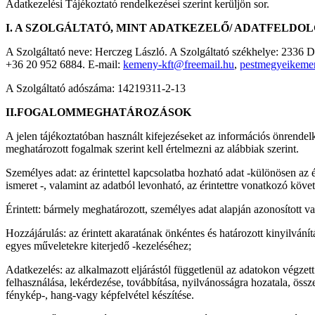
Adatkezelési Tájékoztató rendelkezései szerint kerüljön sor.
I. A SZOLGÁLTATÓ, MINT ADATKEZELŐ/ ADATFELDO
A Szolgáltató neve: Herczeg László. A Szolgáltató székhelye: 2336 
+36 20 952 6884. E-mail:
kemeny-kft@freemail.hu
,
pestmegyeikeme
A Szolgáltató adószáma: 14219311-2-13
II.FOGALOMMEGHATÁROZÁSOK
A jelen tájékoztatóban használt kifejezéseket az információs önrendel
meghatározott fogalmak szerint kell értelmezni az alábbiak szerint.
Személyes adat: az érintettel kapcsolatba hozható adat -különösen az ér
ismeret -, valamint az adatból levonható, az érintettre vonatkozó követ
Érintett: bármely meghatározott, személyes adat alapján azonosított v
Hozzájárulás: az érintett akaratának önkéntes és határozott kinyilvání
egyes műveletekre kiterjedő -kezeléséhez;
Adatkezelés: az alkalmazott eljárástól függetlenül az adatokon végzett
felhasználása, lekérdezése, továbbítása, nyilvánosságra hozatala, ös
fénykép-, hang-vagy képfelvétel készítése.