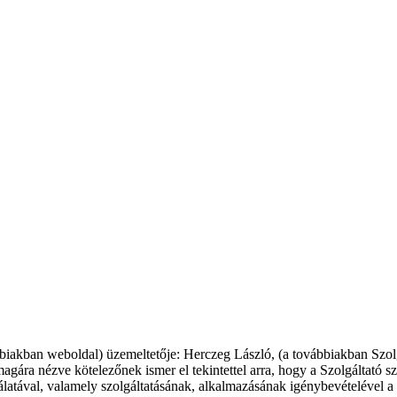
biakban weboldal) üzemeltetője: Herczeg László, (a továbbiakban Szolgál
magára nézve kötelezőnek ismer el tekintettel arra, hogy a Szolgáltató s
atával, valamely szolgáltatásának, alkalmazásának igénybevételével a 