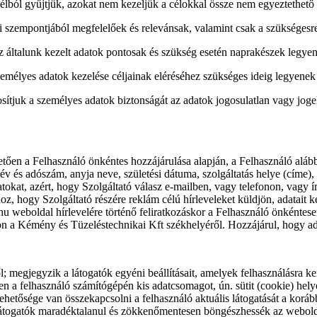
célból gyűjtjük, azokat nem kezeljük a célokkal össze nem egyeztethet
jai szempontjából megfelelőek és relevánsak, valamint csak a szükségesr
 általunk kezelt adatok pontosak és szükség esetén naprakészek legye
emélyes adatok kezelése céljainak eléréséhez szükséges ideig legyenek
osítjuk a személyes adatok biztonságát az adatok jogosulatlan vagy joge
követően a Felhasználó önkéntes hozzájárulása alapján, a Felhasználó alább
 és adószám, anyja neve, születési dátuma, szolgáltatás helye (címe), s
kat, azért, hogy Szolgáltató válasz e-mailben, vagy telefonon, vagy írá
z, hogy Szolgáltató részére reklám célú hírleveleket küldjön, adatait ke
 weboldal hírlevelére történő feliratkozáskor a Felhasználó önkéntesen
 a Kémény és Tüzeléstechnikai Kft székhelyéről. Hozzájárul, hogy adat
ől; megjegyzik a látogatók egyéni beállításait, amelyek felhasználásra k
ben a felhasználó számítógépén kis adatcsomagot, ún. sütit (cookie) hely
lehetősége van összekapcsolni a felhasználó aktuális látogatását a korábbi
látogatók maradéktalanul és zökkenőmentesen böngészhessék az weboldalá