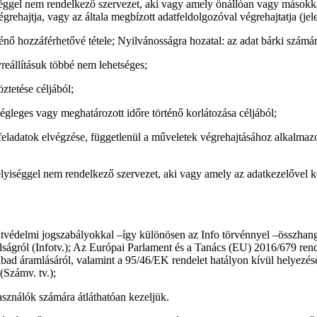
iséggel nem rendelkező szervezet, aki vagy amely önállóan vagy másokka
rehajtja, vagy az általa megbízott adatfeldolgozóval végrehajtatja (jele
nő hozzáférhetővé tétele; Nyilvánosságra hozatal: az adat bárki számára
yreállításuk többé nem lehetséges;
ztetése céljából;
végleges vagy meghatározott időre történő korlátozása céljából;
eladatok elvégzése, függetlenül a műveletek végrehajtásához alkalmazot
élyiséggel nem rendelkező szervezet, aki vagy amely az adatkezelővel kö
atvédelmi jogszabályokkal –így különösen az Info törvénnyel –összhang
dságról (Infotv.); Az Európai Parlament és a Tanács (EU) 2016/679 rend
zabad áramlásáról, valamint a 95/46/EK rendelet hatályon kívül helyezés
(Számv. tv.);
asználók számára átláthatóan kezeljük.