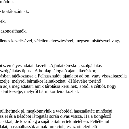
ő módon.
e korlátozódnak.
nek.
 azonosíthatók.
llenes kezelésével, véletlen elvesztésével, megsemmisítésével vagy
i személyes adatait kezeli: -Ajánlatkéréskor, szolgáltatás
zolgáltatás típusa. A honlap látogató ajánlatkéréskor,
sban tájékoztassa a Felhasználót, ajánlatot adjon, vagy visszaigazolja
zelje, melyről bármikor leiratkozhat. -Hírlevélre történő
 adja meg adatait, amik tárolásra kerülnek, abból a célból, hogy
ait kezelje, melyről bármikor leiratkozhat.
erül(het)nek pl. megkönnyítik a weboldal használatát; minőségi
ez el és a későbbi látogatás során olvas vissza. Ha a böngésző
akkal, de kizárólag a saját tartalma tekintetében. Feltétlenül
t, használhassák annak funkcióit, és az ott elérhető