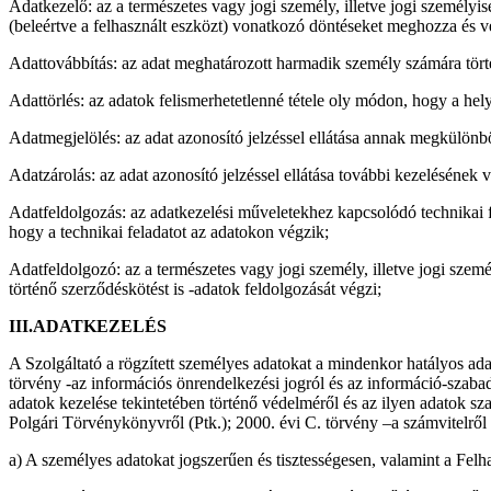
Adatkezelő: az a természetes vagy jogi személy, illetve jogi személy
(beleértve a felhasznált eszközt) vonatkozó döntéseket meghozza és vég
Adattovábbítás: az adat meghatározott harmadik személy számára törté
Adattörlés: az adatok felismerhetetlenné tétele oly módon, hogy a hel
Adatmegjelölés: az adat azonosító jelzéssel ellátása annak megkülönbö
Adatzárolás: az adat azonosító jelzéssel ellátása további kezelésének 
Adatfeldolgozás: az adatkezelési műveletekhez kapcsolódó technikai f
hogy a technikai feladatot az adatokon végzik;
Adatfeldolgozó: az a természetes vagy jogi személy, illetve jogi szem
történő szerződéskötést is -adatok feldolgozását végzi;
III.ADATKEZELÉS
A Szolgáltató a rögzített személyes adatokat a mindenkor hatályos ad
törvény -az információs önrendelkezési jogról és az információ-szaba
adatok kezelése tekintetében történő védelméről és az ilyen adatok s
Polgári Törvénykönyvről (Ptk.); 2000. évi C. törvény –a számvitelről 
a) A személyes adatokat jogszerűen és tisztességesen, valamint a Felh