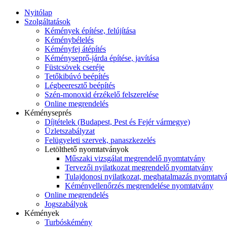
Nyitólap
Szolgáltatások
Kémények építése, felújítása
Kéménybélelés
Kéményfej átépítés
Kéményseprő-járda építése, javítása
Füstcsövek cseréje
Tetőkibúvó beépítés
Légbeeresztő beépítés
Szén-monoxid érzékelő felszerelése
Online megrendelés
Kéményseprés
Díjtételek (Budapest, Pest és Fejér vármegye)
Üzletszabályzat
Felügyeleti szervek, panaszkezelés
Letölthető nyomtatványok
Műszaki vizsgálat megrendelő nyomtatvány
Tervezői nyilatkozat megrendelő nyomtatvány
Tulajdonosi nyilatkozat, meghatalmazás nyomtatv
Kéményellenőrzés megrendelése nyomtatvány
Online megrendelés
Jogszabályok
Kémények
Turbóskémény