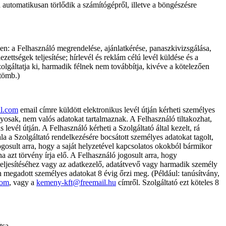
a automatikusan törlődik a számítógépről, illetve a böngészésre
en: a Felhasználó megrendelése, ajánlatkérése, panaszkivizsgálása,
ettségek teljesítése; hírlevél és reklám célú levél küldése és a
olgáltatja ki, harmadik félnek nem továbbítja, kivéve a kötelezően
atömb.)
l.com
email címre küldött elektronikus levél útján kérheti személyes
iányosak, nem valós adatokat tartalmaznak. A Felhasználó tiltakozhat,
 levél útján. A Felhasználó kérheti a Szolgáltató által kezelt, rá
la a Szolgáltató rendelkezésére bocsátott személyes adatokat tagolt,
gosult arra, hogy a saját helyzetével kapcsolatos okokból bármikor
 azt törvény írja elő. A Felhasználó jogosult arra, hogy
 teljesítéséhez vagy az adatkezelő, adatátvevő vagy harmadik személy
n megadott személyes adatokat 8 évig őrzi meg. (Például: tanúsítvány,
com
, vagy a
kemeny-kft@freemail.hu
címről. Szolgáltató ezt köteles 8
tsa.