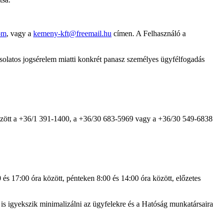
om
, vagy a
kemeny-kft@freemail.hu
címen. A Felhasználó a
olatos jogsérelem miatti konkrét panasz személyes ügyfélfogadás
ra között a +36/1 391-1400, a +36/30 683-5969 vagy a +36/30 549-6838
 és 17:00 óra között, pénteken 8:00 és 14:00 óra között, előzetes
 is igyekszik minimalizálni az ügyfelekre és a Hatóság munkatársaira