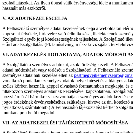
szolgáltatásokat. Az ilyen típusú sütik érvényességi ideje a munkamene
használt más eszközről.
V. AZ ADATKEZELÉSCÉLJA
A Felhasználó személyes adatai kezelésének célja a weboldalon elérhe
kapcsolat felvétele, hírlevélre való feliratkozása, illetéktelenek szem
Szolgáltató egyéb jogi kötelezettségének teljesítése. A Szolgáltató i
előírt adatszolgáltatás. (Pl. tanúsítvány, műszaki vizsgálat, tervfelülviz
VI. ADATKEZELÉS IDŐTARTAMA, ADATOK MÓDOSÍTÁS
A Szolgáltató a személyes adatokat, azok törléséig kezeli. A Felhaszn
adatai módosítását vagy törlését a Szolgáltatótól. A Felhasználó személ
személyes adatainak kezelése ellen az
pestmegyeikemenysepro@gmai
vonatkozó pontatlan személyes adatok helyesbítését és a hiányos adatok
széles körben használt, géppel olvasható formátumban megkapja, és ez
tiltakozzon személyes adatainak kezelésével kapcsolatban. Szolgáltató
hozzájárulását bármikor visszavonhatja a személyes adatok kezelése v
jogos érdekének érvényesítéséhez szükséges, kivéve az ún. kötelező a
nyilatkozat, számlatömb.) A Felhasználó tájékoztatást kérhet Szolgálta
munkanapon belül megadni.
VII. AZ ADATKEZELÉSI TÁJÉKOZTATÓ MÓDOSÍTÁSA
A Szolgáltató fenntartja a jogot arra vonatkozóan, hogy a jelen adatke