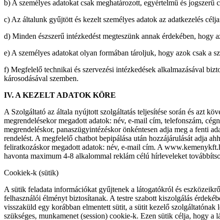
b) A személyes adatokat csak meghatározott, egyértelmű és jogszerű 
c) Az általunk gyűjtött és kezelt személyes adatok az adatkezelés cél
d) Minden észszerű intézkedést megteszünk annak érdekében, hogy az
e) A személyes adatokat olyan formában tároljuk, hogy azok csak a sz
f) Megfelelő technikai és szervezési intézkedések alkalmazásával bizt
károsodásával szemben.
IV. A KEZELT ADATOK KÖRE
A Szolgáltató az általa nyújtott szolgáltatás teljesítése során és azt 
megrendelésekor megadott adatok: név, e-mail cím, telefonszám, cégnév
megrendeléskor, panaszügyintézéskor önkéntesen adja meg a fenti adato
rendelést. A megfelelő chatbot bepipálása után hozzájárulását adja ahho
feliratkozáskor megadott adatok: név, e-mail cím. A www.kemenykft.hu
havonta maximum 4-8 alkalommal reklám célú hírleveleket továbbítson
Cookiek-k (sütik)
A sütik feladata információkat gyűjtenek a látogatókról és eszközeikr
felhasználói élményt biztosítanak. A testre szabott kiszolgálás érdeké
visszaküld egy korábban elmentett sütit, a sütit kezelő szolgáltatónak 
szükséges, munkamenet (session) cookie-k. Ezen sütik célja, hogy a 