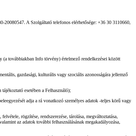
0-20080547. A Szolgáltató telefonos elérhetősége: +36 30 3110660,
ny (a továbbiakban Info törvény) értelmező rendelkezései között
 mentális, gazdasági, kulturális vagy szociális azonosságára jellemző
 tájékoztató esetében a Felhasználó);
n beleegyezését adja a rá vonatkozó személyes adatok -teljes körű vagy
elvétele, rögzítése, rendszerezése, tárolása, megváltoztatása,
, valamint az adatok további felhasználásának megakadályozása,