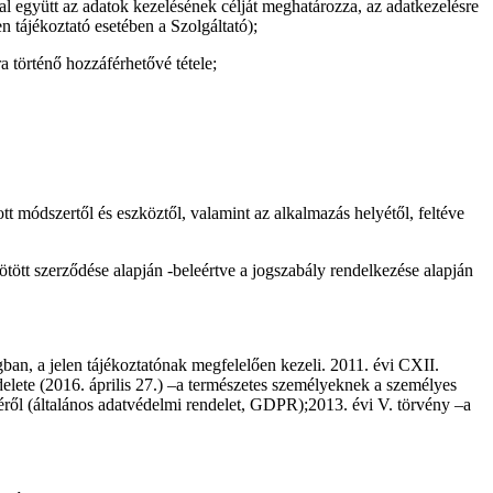
l együtt az adatok kezelésének célját meghatározza, az adatkezelésre
n tájékoztató esetében a Szolgáltató);
 történő hozzáférhetővé tétele;
t módszertől és eszköztől, valamint az alkalmazás helyétől, feltéve
tött szerződése alapján -beleértve a jogszabály rendelkezése alapján
ban, a jelen tájékoztatónak megfelelően kezeli. 2011. évi CXII.
elete (2016. április 27.) –a természetes személyeknek a személyes
éről (általános adatvédelmi rendelet, GDPR);2013. évi V. törvény –a