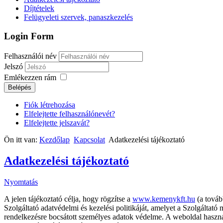
Díjtételek
Felügyeleti szervek, panaszkezelés
Login Form
Felhasználói név
Jelszó
Emlékezzen rám
Belépés
Fiók létrehozása
Elfelejtette felhasználónevét?
Elfelejtette jelszavát?
Ön itt van:
Kezdőlap
Kapcsolat
Adatkezelési tájékoztató
Adatkezelési tájékoztató
Nyomtatás
A jelen tájékoztató célja, hogy rögzítse a
www.kemenykft.hu
(a továb
Szolgáltató adatvédelmi és kezelési politikáját, amelyet a Szolgáltató 
rendelkezésre bocsátott személyes adatok védelme. A weboldal használ