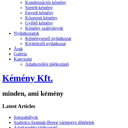
Kondenzációs kémény
Szerelt kémény
Egyedi kémény
Központi kémény
Gyűjtő kémény
Kémény szabványok
Nyilatkozatok
Kéményseprő nyilatkozat
Kivitelezői nyilatkozat
Árak
Galéria
Kapcsolat
Adatkezelési tájékoztató
Kémény Kft.
minden, ami kémény
Latest Articles
Jogszabályok
Szabolcs-Szatmár-Bereg vármegye díjtételek
Adatkezelési tájékoztató